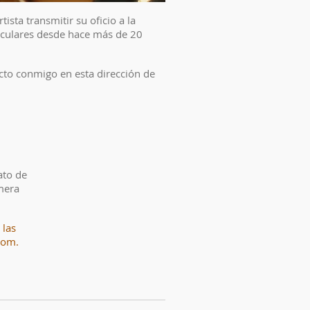
sta transmitir su oficio a la
iculares desde hace más de 20
acto conmigo en esta dirección de
ato de
mera
 las
oom.