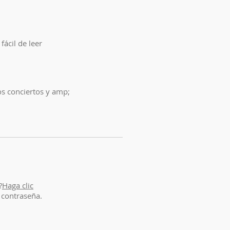
fácil de leer
os conciertos y amp;
?
Haga clic
 contraseña.