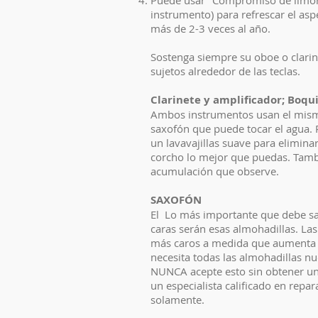
Puede usar "Compromiso de limón o
instrumento) para refrescar el asp
más de 2-3 veces al año.
Sostenga siempre su oboe o clarin
sujetos alrededor de las teclas.
Clarinete y amplificador; Boqui
Ambos instrumentos usan el mismo t
saxofón que puede tocar el agua. 
un lavavajillas suave para eliminar
corcho lo mejor que puedas. Tambi
acumulación que observe.
SAXOFÓN
El Lo más importante que debe sab
caras serán esas almohadillas. La
más caros a medida que aumenta l
necesita todas las almohadillas n
NUNCA acepte esto sin obtener un
un especialista calificado en rep
solamente.