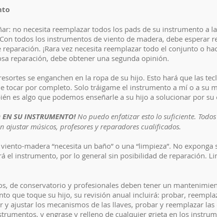
nto
ñar: no necesita reemplazar todos los pads de su instrumento a 
 Con todos los instrumentos de viento de madera, debe esperar 
reparación. ¡Rara vez necesita reemplazar todo el conjunto o hace
tosa reparación, debe obtener una segunda opinión.
sortes se enganchen en la ropa de su hijo. Esto hará que las tecl
 de tocar por completo. Solo tráigame el instrumento a mí o a su
mbién es algo que podemos enseñarle a su hijo a solucionar por su
 EN SU INSTRUMENTO!
No puedo enfatizar esto lo suficiente. Todos 
n ajustar músicos, profesores y reparadores cualificados.
 viento-madera “necesita un baño” o una “limpieza”. No exponga 
ará el instrumento, por lo general sin posibilidad de reparación.
s, de conservatorio y profesionales deben tener un mantenimient
 que toque su hijo, su revisión anual incluirá: probar, reemplaz
r y ajustar los mecanismos de las llaves, probar y reemplazar las 
 instrumentos, y engrase y relleno de cualquier grieta en los inst