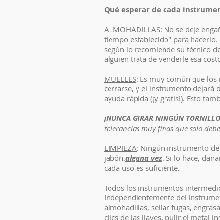
Qué esperar de cada instrume
ALMOHADILLAS
: No se deje enga
tiempo establecido" para hacerlo.
según lo recomiende su técnico de 
alguien trata de venderle esa cos
MUELLES
: Es muy común que los re
cerrarse, y el instrumento dejará
ayuda rápida (¡y gratis!). Esto ta
¡NUNCA GIRAR NINGÚN TORNILLO
tolerancias muy finas que solo debe
LIMPIEZA
: Ningún instrumento de
jabón.
alguna vez
. Si lo hace, dañ
cada uso es suficiente.
Todos los instrumentos intermedio
Independientemente del instrumento
almohadillas, sellar fugas, engrasa
clics de las llaves, pulir el metal