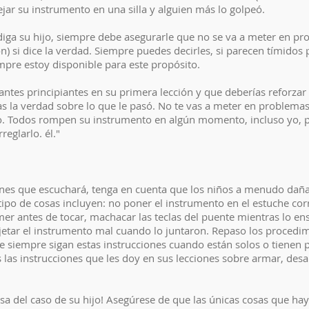
jar su instrumento en una silla y alguien más lo golpeó.
iga su hijo, siempre debe asegurarle que no se va a meter en pro
) si dice la verdad. Siempre puedes decirles, si parecen tímidos
mpre estoy disponible para este propósito.
iantes principiantes en su primera lección y que deberías reforzar
la verdad sobre lo que le pasó. No te vas a meter en problemas".
to. Todos rompen su instrumento en algún momento, incluso yo, pe
eglarlo. él."
s que escuchará, tenga en cuenta que los niños a menudo dañan
tipo de cosas incluyen: no poner el instrumento en el estuche cor
mer antes de tocar, machacar las teclas del puente mientras lo e
sujetar el instrumento mal cuando lo juntaron. Repaso los proced
ue siempre sigan estas instrucciones cuando están solos o tienen p
s las instrucciones que les doy en sus lecciones sobre armar, de
esa del caso de su hijo! Asegúrese de que las únicas cosas que h