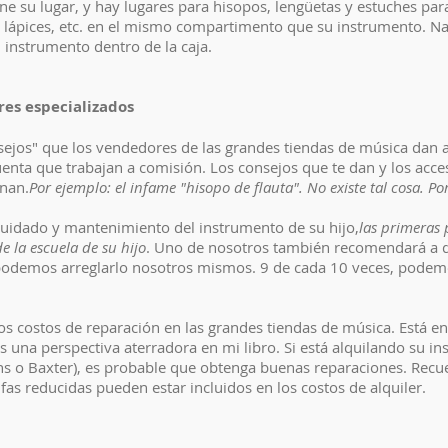
iene su lugar, y hay lugares para hisopos, lengüetas y estuches pa
 lápices, etc. en el mismo compartimento que su instrumento. Nad
l instrumento dentro de la caja.
res especializados
ejos" que los vendedores de las grandes tiendas de música dan a 
uenta que trabajan a comisión. Los consejos que te dan y los acc
nan.
Por ejemplo: el infame "hisopo de flauta". No existe tal cosa. P
 cuidado y mantenimiento del instrumento de su hijo,
las primeras 
e la escuela de su hijo
. Uno de nosotros también recomendará a q
 podemos arreglarlo nosotros mismos. 9 de cada 10 veces, podem
os costos de reparación en las grandes tiendas de música. Está e
es una perspectiva aterradora en mi libro. Si está alquilando su 
ns o Baxter), es probable que obtenga buenas reparaciones. Recuer
rifas reducidas pueden estar incluidos en los costos de alquiler.