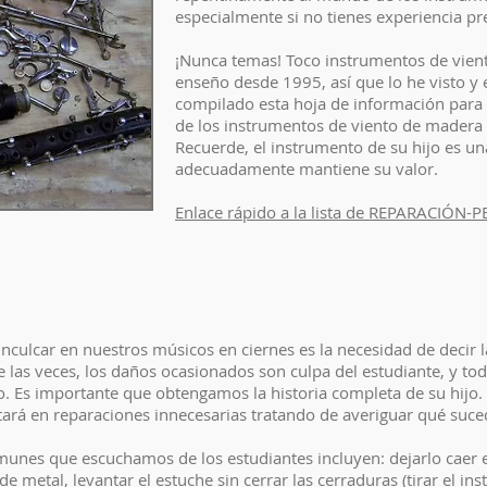
especialmente si no tienes experiencia p
¡Nunca temas! Toco instrumentos de vie
enseño desde 1995, así que lo he visto y
compilado esta hoja de información para 
de los instrumentos de viento de madera 
Recuerde, el instrumento de su hijo es un
adecuadamente mantiene su valor.
Enlace rápido a la lista de REPARACIÓN
ulcar en nuestros músicos en ciernes es la necesidad de decir l
 las veces, los daños ocasionados son culpa del estudiante, y to
o. Es importante que obtengamos la historia completa de su hijo
tará en reparaciones innecesarias tratando de averiguar qué suce
unes que escuchamos de los estudiantes incluyen: dejarlo caer en
de metal, levantar el estuche sin cerrar las cerraduras (tirar el ins