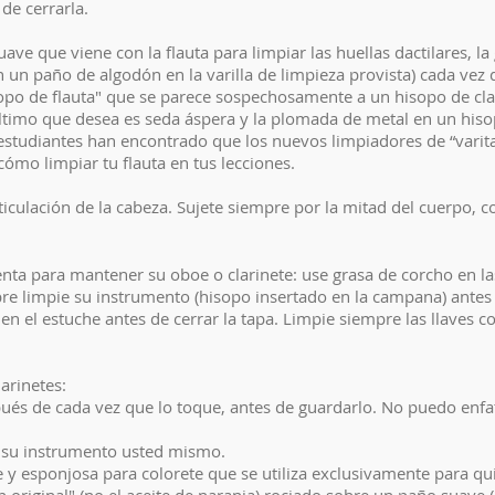
de cerrarla.
ve que viene con la flauta para limpiar las huellas dactilares, la g
on un paño de algodón en la varilla de limpieza provista) cada vez
opo de flauta" que se parece sospechosamente a un hisopo de clari
último que desea es seda áspera y la plomada de metal en un hisop
estudiantes han encontrado que los nuevos limpiadores de “varita
ómo limpiar tu flauta en tus lecciones.
ticulación de la cabeza. Sujete siempre por la mitad del cuerpo, c
nta para mantener su oboe o clarinete: use grasa de corcho en las
mpre limpie su instrumento (hisopo insertado en la campana) ante
en el estuche antes de cerrar la tapa. Limpie siempre las llaves 
arinetes:
és de cada vez que lo toque, antes de guardarlo. No puedo enfati
de su instrumento usted mismo.
 esponjosa para colorete que se utiliza exclusivamente para quita