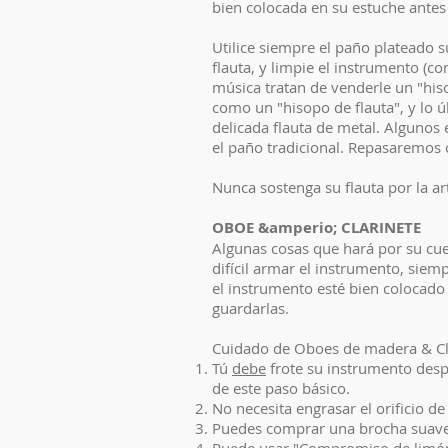
bien colocada en su estuche antes 
Utilice siempre el paño plateado sua
flauta, y limpie el instrumento (c
música tratan de venderle un "his
como un "hisopo de flauta", y lo 
delicada flauta de metal. Algunos 
el paño tradicional. Repasaremos c
Nunca sostenga su flauta por la ar
OBOE &amperio; CLARINETE
Algunas cosas que hará por su cue
difícil armar el instrumento, sie
el instrumento esté bien colocado 
guardarlas.
Cuidado de Oboes de madera & Cl
Tú
debe
frote su instrumento despu
de este paso básico.
No necesita engrasar el orificio 
Puedes comprar una brocha suave y