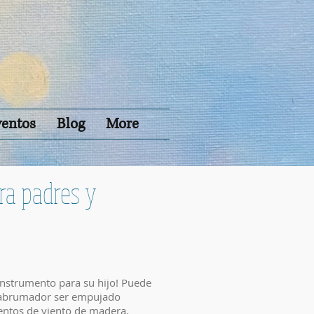
ventos
Blog
More
ra padres y
 instrumento para su hijo! Puede
abrumador ser empujado
entos de viento de madera,