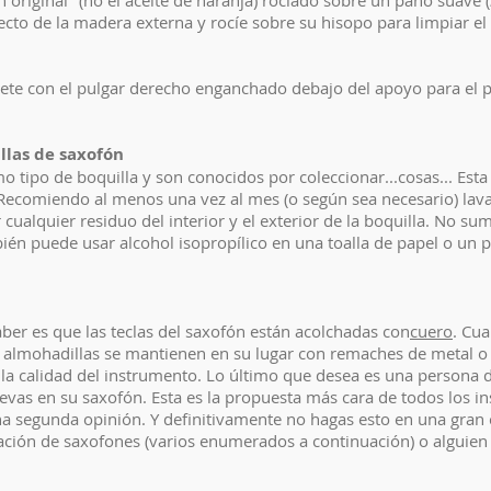
riginal" (no el aceite de naranja) rociado sobre un paño suave (
ecto de la madera externa y rocíe sobre su hisopo para limpiar el 
ete con el pulgar derecho enganchado debajo del apoyo para el 
llas de saxofón
ipo de boquilla y son conocidos por coleccionar...cosas... Esta e
Recomiendo al menos una vez al mes (o según sea necesario) lavar
 cualquier residuo del interior y el exterior de la boquilla. No sum
én puede usar alcohol isopropílico en una toalla de papel o un 
er es que las teclas del saxofón están acolchadas con
cuero
. Cu
s almohadillas se mantienen en su lugar con remaches de metal o
a calidad del instrumento. Lo último que desea es una persona d
uevas en su saxofón. Esta es la propuesta más cara de todos los 
a segunda opinión. Y definitivamente no hagas esto en una gran 
aración de saxofones (varios enumerados a continuación) o alguien