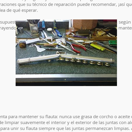
raciones que su técnico de reparación puede recomendar, ¡así que
idea de qué esperar.
esupuestar entre $100 y $800 cada año en estos controles, según e
trayendo. Con un mantenimiento regular, el precio debería mant
ta para mantener su flauta: nunca use grasa de corcho o aceite de
 limpiar suavemente el interior y el exterior de las juntas con a
 para unir su flauta siempre que las juntas permanezcan limpias. 