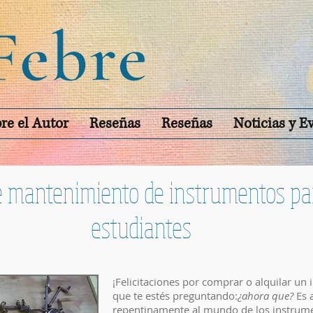
re el Autor
Reseñas
Reseñas
Noticias y E
e mantenimiento de instrumentos pa
estudiantes
¡Felicitaciones por comprar o alquilar un
que te estés preguntando:
¿ahora que?
Es 
repentinamente al mundo de los instrum